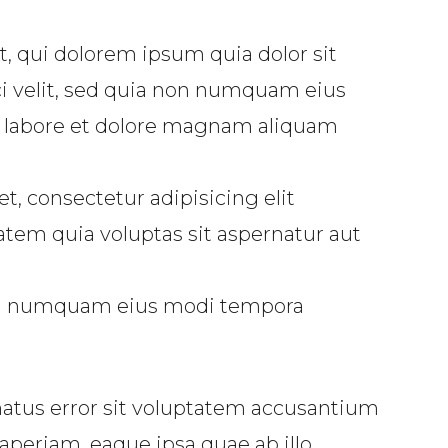
 qui dolorem ipsum quia dolor sit
ci velit, sed quia non numquam eius
 labore et dolore magnam aliquam
, consectetur adipisicing elit
em quia voluptas sit aspernatur aut
 non numquam eius modi tempora
natus error sit voluptatem accusantium
periam, eaque ipsa quae ab illo