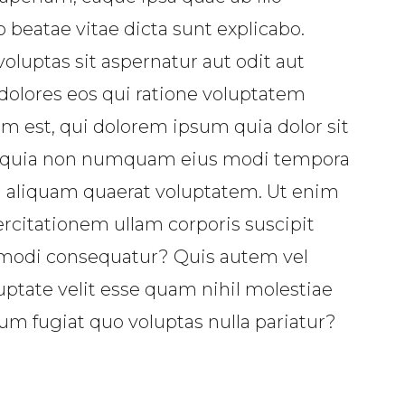
o beatae vitae dicta sunt explicabo.
uptas sit aspernatur aut odit aut
dolores eos qui ratione voluptatem
m est, qui dolorem ipsum quia dolor sit
sed quia non numquam eius modi tempora
m aliquam quaerat voluptatem. Ut enim
citationem ullam corporis suscipit
ommodi consequatur? Quis autem vel
uptate velit esse quam nihil molestiae
um fugiat quo voluptas nulla pariatur?