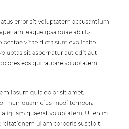
natus error sit voluptatem accusantium
periam, eaque ipsa quae ab illo
o beatae vitae dicta sunt explicabo.
uptas sit aspernatur aut odit aut
dolores eos qui ratione voluptatem
em ipsum quia dolor sit amet,
ia non numquam eius modi tempora
m aliquam quaerat voluptatem. Ut enim
citationem ullam corporis suscipit