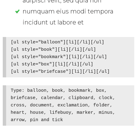
adipisci velit, sed quia non
numquam eius modi tempora
incidunt ut labore et
[ul style="balloon"][li][/li][/ul]

[ul style="book"][li][/li][/ul]

[ul style="bookmark"][li][/li][/ul]

[ul style="box"][li][/li][/ul]

Type: balloon, book, bookmark, box, 
briefcase, calendar, clipboard, clock, 
cross, document, exclamation, folder, 
heart, house, lifebuoy, marker, minus, 