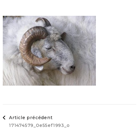
Navigation
Article précédent
171474579_0e55ef1993_o
d'article