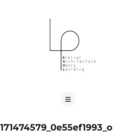
Aller
au
contenu
(Pressez
Entrée)
171474579_0e55ef1993_o