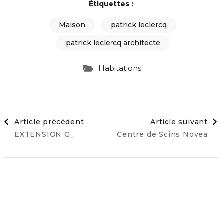
Étiquettes :
Maison
patrick leclercq
patrick leclercq architecte
Habitations
Navigation
Article précédent
Article suivant
EXTENSION G_
Centre de Soins Novea
d'article