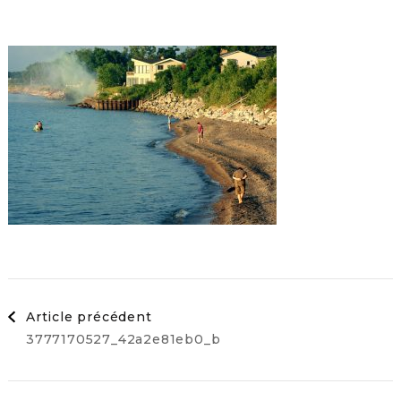
Navigation
Article précédent
3777170527_42a2e81eb0_b
d'article