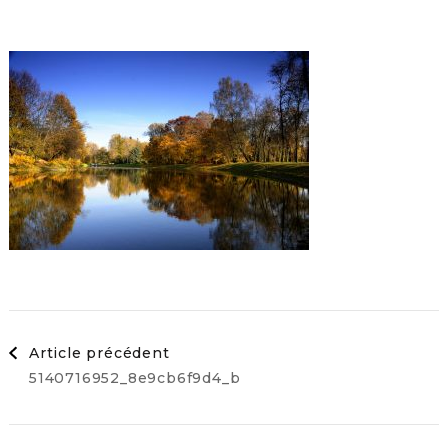
Navigation
Article précédent
5140716952_8e9cb6f9d4_b
d'article