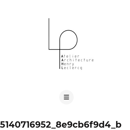
Aller
au
contenu
(Pressez
Entrée)
5140716952_8e9cb6f9d4_b