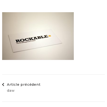
Navigation
Article précédent
daw
d'article