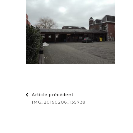
Navigation
Article précédent
IMG_20190206_135738
d'article