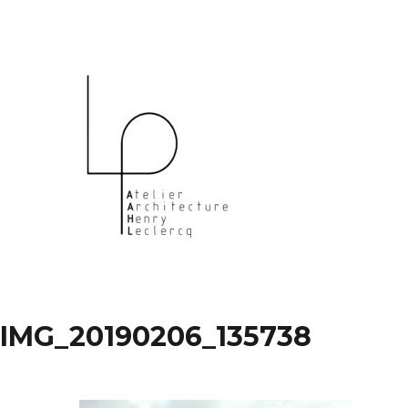
Aller
au
contenu
(Pressez
Entrée)
IMG_20190206_135738